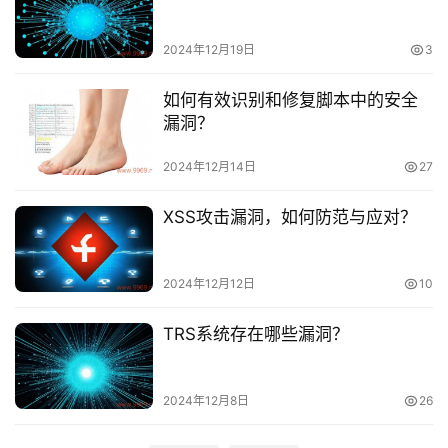
运
维
2024年12月19日
3
网
如何有效识别和修复脚本中的安全
络
漏洞？
安
2024年12月14日
27
全
XSS攻击漏洞，如何防范与应对？
l
i
n
2024年12月12日
10
u
x
TRS系统存在哪些漏洞？
运
维
2024年12月8日
26