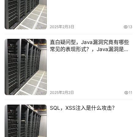
术
教
程
2025年2月3日
13
C
直白疑问型，Java漏洞究竟有哪些
D
常见的表现形式？，Java漏洞是怎
N
么产生的呢？，Java漏洞会给系统
服
带来哪些具体危害呀？，引导思考
务
型，面对Java漏洞，我们该如何有
效防范呢？，Java漏洞的修复难点
网
在哪里，你知道吗？，如何从根源
站
上减少Java漏洞的出现，这是个值
2025年2月2日
11
运
得思考的问题吗？，强调关注型，
维
Java漏洞频现，你是否真的了解其
SQL，XSS注入是什么攻击？
严重性？，不容忽视！Java漏洞对
网络安全的影响到底有多大？，
网
Java漏洞问题突出，为何它总是成
络
为安全隐患的焦点？