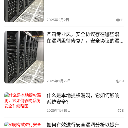
安
全
2025年2月2日
11
l
i
严肃专业风，安全协议存在哪些潜
n
在漏洞亟待修复？，安全协议的漏
u
洞究竟会给系统带来何种风险？，
x
如何精准识别并有效应对安全协议
运
中的各类漏洞？，引发好奇风，安
维
全协议的漏洞背后，隐藏着哪些不
为人知的秘密？，安全协议居然有
漏洞？那它会带来怎样的意外状
2025年1月29日
19
况？，探秘安全协议的漏洞，它们
是如何被发现和利用的？，关注解
什么是本地提权漏洞，它如何影响
决风，面对安全协议的漏洞，我们
系统安全？
该采取什么措施来保障安全？，要
2025年1月19日
8
消除安全协议的漏洞，有哪些关键
步骤和方法？，怎样填补安全协议
如何有效进行安全漏洞分析以提升
的漏洞，确保信息环境的安全可