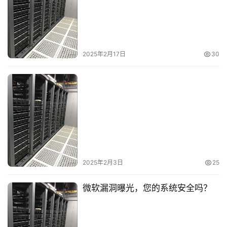
2025年2月17日
30
首
页
云
服
务
器
虚
2025年2月3日
25
拟
主
微软漏洞曝光，您的系统安全吗？
机
技