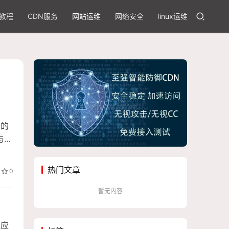
教程
CDN服务
网站运维
网络安全
linux运维
见的
与服
输，
息协
热门文章
0
暂无内容
泛应