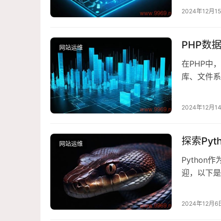
$host = "
2024年12月1
PHP数
网站运维
在PHP中
库、文件系
MySQL数
接到MyS
2024年12月1
据：使用…
探索Py
网站运维
Pytho
迎，以下是
Python
级概念，如
2024年12月6
者……