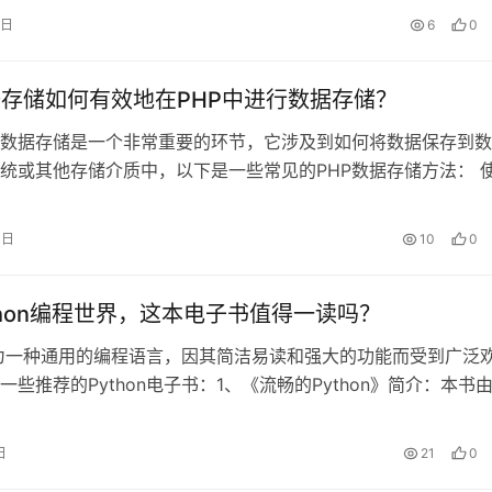
loca……
5日
6
0
据存储如何有效地在PHP中进行数据存储？
，数据存储是一个非常重要的环节，它涉及到如何将数据保存到
统或其他存储介质中，以下是一些常见的PHP数据存储方法： 
据库存储数据步骤：连接数据库：使用mysqli_connect()或PD
QL数据库，创建表：使用SQL语句创建一个表来存储数据，插入
4日
10
0
…
thon编程世界，这本电子书值得一读吗？
n作为一种通用的编程语言，因其简洁易读和强大的功能而受到广泛
一些推荐的Python电子书：1、《流畅的Python》简介：本书
核心开发人员之一Luciano Ramalho编写，深入探讨了Python中的
迭代器、生成器、装饰器等，推荐理由：适合有一定编程基础的
日
21
0