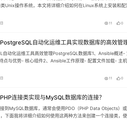
x和类Unix操作系统，本文将详细介绍如何在Linux系统上安装和配
PD，安装步骤1. 更新系统包管理器在开始之前，确保你的系统包管
o apt updatesudo apt upgrade……
9日
11
0
PostgreSQL自动化运维工具实现数据库的高效管
SQL自动化运维工具高效管理PostgreSQL数据库1、Ansible概述-
特点与优势- 核心组件2、Ansible工作原理- 配置文件加载- 主
务执行流程3、常用Ansible模块- Command模块- Service模
4、高级特性与扩展……
6日
11
0
PHP连接类实现与MySQL数据库的连接？
接到MySQL数据库，通常会使用PDO（PHP Data Objects）或
i扩展，下面我将详细介绍如何使用这两种方法来创建一个连接类，
QL数据库1. 创建PDO连接类<?phpclass Database { privat