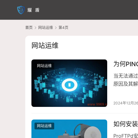
首页
网站运维
第4页
网站运维
为何PI
网站运维
当无法通过
原因及其解
务器建立连
2、防火墙设
2024年12月2
议）请求…
如何安装
网站运维
ProFTP