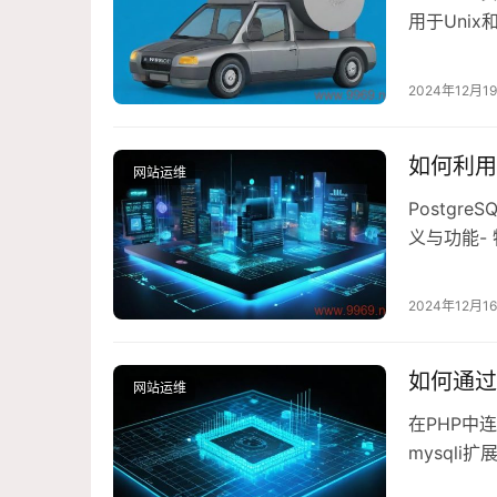
用于Uni
ProFT
是最新的：sud
2024年12月1
如何利用
网站运维
Postgre
义与功能- 
找与匹配- 任
File模块
2024年12月1
如何通过
网站运维
在PHP中连
mysql
PDO连接MyS