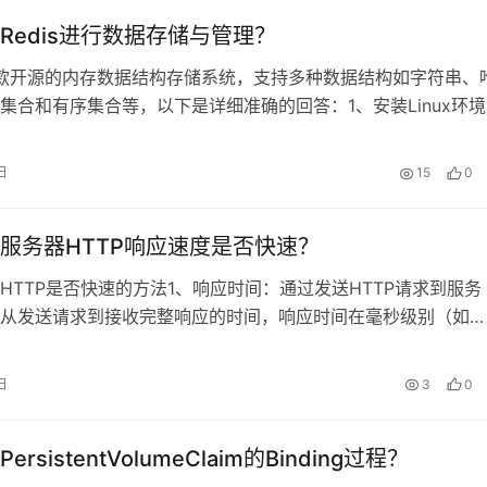
Redis进行数据存储与管理？
是一款开源的内存数据结构存储系统，支持多种数据结构如字符串、
集合和有序集合等，以下是详细准确的回答：1、安装Linux环
安装，例如在Ubuntu上可以使用命令sudo apt-get update
get install redis-server来安装，M……
日
15
0
服务器HTTP响应速度是否快速？
HTTP是否快速的方法1、响应时间：通过发送HTTP请求到服务
从发送请求到接收完整响应的时间，响应时间在毫秒级别（如
s）被认为是快速的，2、带宽：检查服务器的网络带宽，确保其能
求和大量数据传输，高带宽有助于提高HTTP请求的处理速度，
日
3
0
：评估服务器的……
rsistentVolumeClaim的Binding过程？