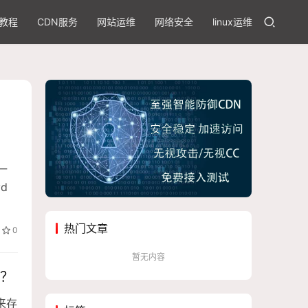
教程
CDN服务
网站运维
网络安全
linux运维
一
d
热门文章
0
暂无内容
绩？
来存