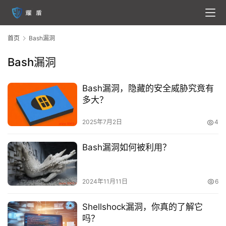
首
页
首页
Bash漏洞
云
服
Bash漏洞
务
器
Bash漏洞，隐藏的安全威胁究竟有
多大？
虚
拟
2025年7月2日
4
主
机
Bash漏洞如何被利用？
技
术
2024年11月11日
6
教
程
Shellshock漏洞，你真的了解它
吗？