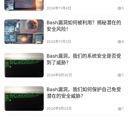
C
2024年11月4日
5
D
N
Bash漏洞如何被利用？揭秘潜在的
服
安全风险！
务
2024年11月3日
9
网
站
Bash漏洞，我们的系统安全是否受
运
到了威胁？
维
2024年9月30日
7
网
Bash漏洞，我们如何保护自己免受
络
潜在的安全威胁？
安
全
2024年9月23日
1
l
i