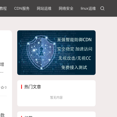
教程
CDN服务
网站运维
网络安全
linux运维
增
营
热门文章
0
暂无内容
函数