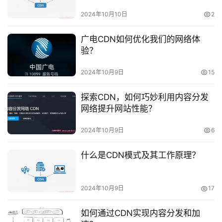
虚
2024年10月10日
2
拟
主
广电CDN如何优化我们的网络体
机
验？
技
2024年10月9日
15
术
教
探索CDN，如何巧妙利用内容分发
程
网络提升网站性能？
C
2024年10月9日
6
D
N
什么是CDN模式及其工作原理？
服
务
2024年10月9日
17
网
如何通过CDN实现内容分发和加
站