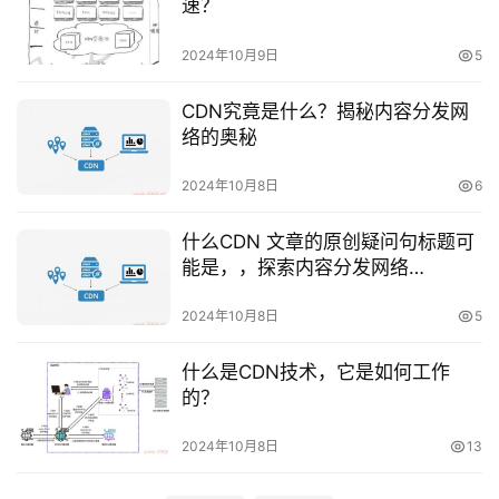
速？
运
维
2024年10月9日
5
网
CDN究竟是什么？揭秘内容分发网
络
络的奥秘
安
全
2024年10月8日
6
什么CDN 文章的原创疑问句标题可
l
能是，，探索内容分发网络
i
（CDN）的秘密，它究竟是什么？
n
2024年10月8日
5
u
x
什么是CDN技术，它是如何工作
运
的？
维
2024年10月8日
13