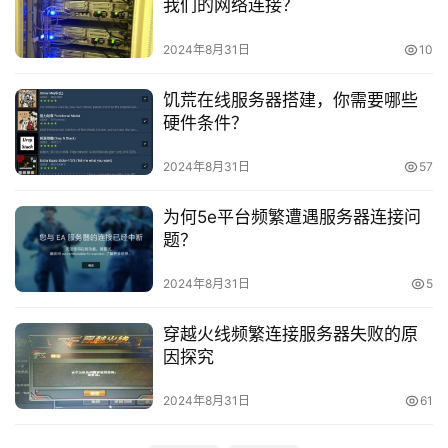
我们的网络连接？
运
维
2024年8月31日
10
网
饥荒在线服务器搭建，你需要哪些
络
硬件条件？
安
2024年8月31日
57
全
为何5e平台频繁遭遇服务器连接问
l
题？
i
n
2024年8月31日
5
u
x
穿越火线频繁连接服务器失败的原
运
因探究
维
2024年8月31日
61