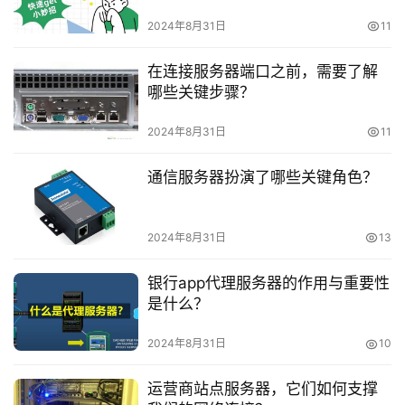
虚
2024年8月31日
11
拟
主
在连接服务器端口之前，需要了解
机
哪些关键步骤？
技
2024年8月31日
11
术
教
通信服务器扮演了哪些关键角色？
程
2024年8月31日
13
C
D
银行app代理服务器的作用与重要性
N
是什么？
服
务
2024年8月31日
10
网
运营商站点服务器，它们如何支撑
站