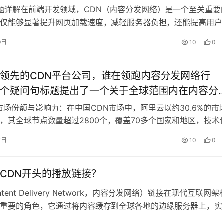
发网络（CDN）及其在前端领域的应用进行深入探
试题详解在前端开发领域，CDN（内容分发网络）是一个至关重要
的标题既具有针对性，又富有信息量，能够吸引对
仅能够显著提升网页加载速度，减轻服务器负担，还能提高用户
稳定性，在面试中，关于CDN的知识点是经常被考察的内容，
术感兴趣的读者，并帮助他们更好地准备相关的面试
9日
10
0
一些常见的CDN相关面试题，帮助大家更好地理解和掌握这一
么是 CDN？它的主要……
领先的CDN平台公司，谁在领跑内容分发网络行
个疑问句标题提出了一个关于全球范围内在内容分
DN）行业中处于领先地位的公司的问题。它暗示了
市场份额与影响力：在中国CDN市场中，阿里云以约30.6%的市
容将深入探讨这些顶尖CDN平台公司，以及它们如
，其全球节点数量超过2800个，覆盖70多个国家和地区，技术
CDN拥有高性能的节点，单节点存储容量达40TB至1.5PB，带
行业的发展和创新。
7日
10
0
bps至200Gbps，具备150Tbps的带宽储备能力，它还支持
CDN开头的播放链接？
ntent Delivery Network，内容分发网络）链接在现代互联网
重要的角色，它通过将内容缓存到全球各地的边缘服务器上，实
速、高效分发，以下是关于CDN链接的详细解答：CDN链接的