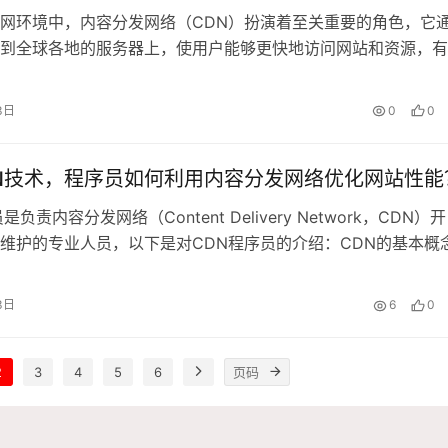
网环境中，内容分发网络（CDN）扮演着至关重要的角色，它
到全球各地的服务器上，使用户能够更快地访问网站和资源，有
了CDN，内容的更新仍然无法及时显示给用户，这可能会对用
影响，以下详细分析导致这一现象的主要原因及解决方案：CD
3日
0
0
效的原因1、配置错误缓存……
N技术，程序员如何利用内容分发网络优化网站性能
是负责内容分发网络（Content Delivery Network，CDN）开
维护的专业人员，以下是对CDN程序员的介绍：CDN的基本概
本定义：CDN是一种分布式网络架构，通过将内容缓存到全球各
，使用户能够从最近的节点获取数据，从而提高传输速度和网站
3日
6
0
……
2
3
4
5
6