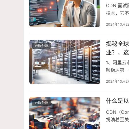
绕内容分
CDN 面
讨。这样
技术，它不
验和网站的
CDN技
2024年10月2
将详细解答
术，1. 什
揭秘全球
云服务器
业？，这
网络（C
1、阿里云
下来的内
额稳居第一
势：阿里云
引领这一
2024年10月2
载达到40G
Quic……
什么是以
云服务器
CDN（Co
扮演着至关
了内容的快