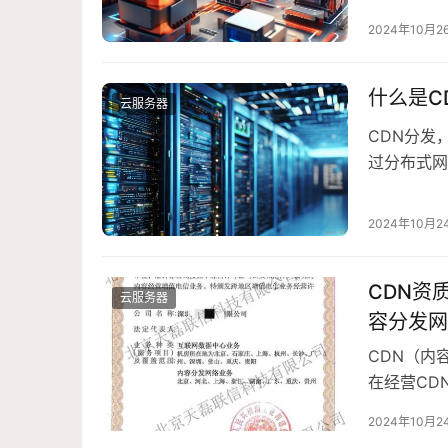
与工作机制
2024年10月2
J……
什么是C
云服务器
CDN分发，
过分布式网
务器节点，
度，一、C
2024年10月2
可以快速获
CDN资
云服务器
容分发网
对各类企
CDN（内
服务提供
在经营CD
经营许可证
及如何通
2024年10月2
分析：一、
解析这一