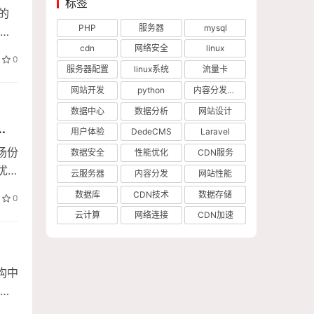
标签
的
PHP
服务器
mysql
体
本文
cdn
网络安全
linux
。
0
技
服务器配置
linux系统
流量卡
网站开发
python
内容分发网络
数据中心
数据分析
网站设计
发
用户体验
DedeCMS
Laravel
接
场份
数据安全
性能优化
CDN服务
何
优
云服务器
内容分发
网站性能
宽负
数据库
CDN技术
数据存储
0
云计算
网络连接
CDN加速
架构中
现
原理