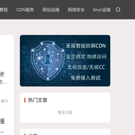
教程
CDN服务
网站运维
网络安全
linux运维
供更
访问
点
权
热门文章
0
暂无内容
接
围