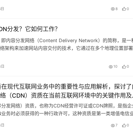
1、内容缓存： - CDN网络会将网站内容（如图片、视频、CSS
6日
8
0
DN分发？它如何工作？
即内容分发网络（Content Delivery Network）的简称，是
络架构来加速网站内容交付的技术，它通过在多个地理位置部署
将内容缓存到离用户最近的位置，从而大幅降低延迟，提升访问
DN分发的主要优势1、提升访问速度：通过就近访问的方式，用
4日
10
0
取……
质在现代互联网业务中的重要性与应用解析，探讨了
络（CDN）资质在当前互联网环境中的关键作用及
业，特别是那些依赖快速内容传输和高可用性的在
容分发网络）资质，也称为CDN经营许可证或CDN牌照，是指企
商的重要性。通过分析CDN技术的优势、适用场景
N业务时必须获得的一种行政许可，这种资质是第一类增值电信
的一部分，专门针对CDN业务进行管理，以下是对CDN资质的
过获取CDN资质来增强企业的竞争力，文章旨在深
4日
7
0
CDN资质的重要性1、合法性保障：持有CDN资质意味着企业获
主题。