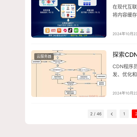
在现代互联
将内容缓存
候即使使用
验造成负面
2024年10月2
存配置不生
探索CD
云服务器
CDN程序员
发、优化和
原理1、基
的边缘节点
2024年10月2
能，2、工
2 / 46
1