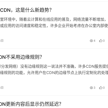
部门的认可，可以……
CDN，这是什么新趋势？
室环境中，随着云计算和在线应用的普及，网络流量不断增加，
或应用的访问速度和稳定性，许多企业开始考虑在办公室内部使
容分发网络），什么是CDN？CDN是一种通过将内容分布到全球
器上，使用户能从最近的服务器获取内容的技术，通过CDN，
4日
4
0
将静态资源如图片、CSS……
DN不采用边缘规则？
容分发网络）没有边缘规则这一说法并不准确，许多CDN服务提
缘规则的功能，允许用户在CDN的边缘节点上执行定制化的处
关于CDN边缘规则的详细解释：CDN边缘规则概述CDN边缘规
可扩展的应用程序规则，它允许用户将网站常用功能直接放到边
3日
3
0
业务逻辑转移到边缘网……
DN更新内容后显示仍然延迟？