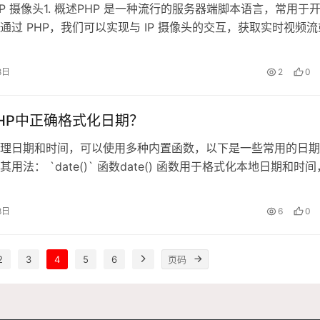
 IP 摄像头1. 概述PHP 是一种流行的服务器端脚本语言，常用于
通过 PHP，我们可以实现与 IP 摄像头的交互，获取实时视频流
作，本文将详细介绍如何使用 PHP 连接和控制 IP 摄像头，2. 
之前，确保你有以下条件：- 一台运行 PHP 的服务器（如……
8日
2
0
HP中正确格式化日期？
处理日期和时间，可以使用多种内置函数，以下是一些常用的日
用法： `date()` 函数date() 函数用于格式化本地日期和时间
date ( string $format [, int $timestamp = time() ] )参
at: 必需，规……
8日
6
0
2
3
4
5
6