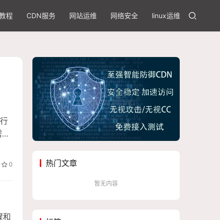
教程
CDN服务
网站运维
网络安全
linux运维
执行
需要
里我
热门文章
0
暂无内容
骤和