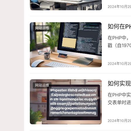
1、原理：
2024年10月2
exec()
如何在P
网站运维
在PHP中
戳（自19
取当前时间戳
php$curre
2024年10月2
如何实现
网站运维
在PHP中
交表单时进
器上安装了
建一个名为c
2024年10月2
phpsessio