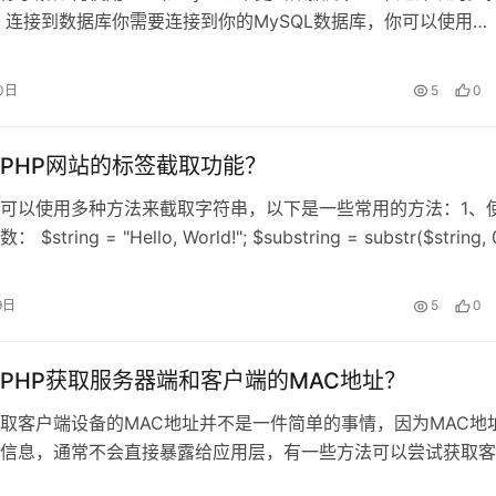
 连接到数据库你需要连接到你的MySQL数据库，你可以使用
或PDO来连接数据库，这里我们使用mysqli作为示例，<?
rname = "localhost";$userna……
0日
5
0
PHP网站的标签截取功能？
，可以使用多种方法来截取字符串，以下是一些常用的方法：1、
数： $string = "Hello, World!"; $substring = substr($string, 
从索引0开始截取长度为5的子字符串 echo $substri……
9日
5
0
PHP获取服务器端和客户端的MAC地址？
获取客户端设备的MAC地址并不是一件简单的事情，因为MAC地
信息，通常不会直接暴露给应用层，有一些方法可以尝试获取客
地址，但它们都有各自的局限性和适用场景，方法一：通过ARP