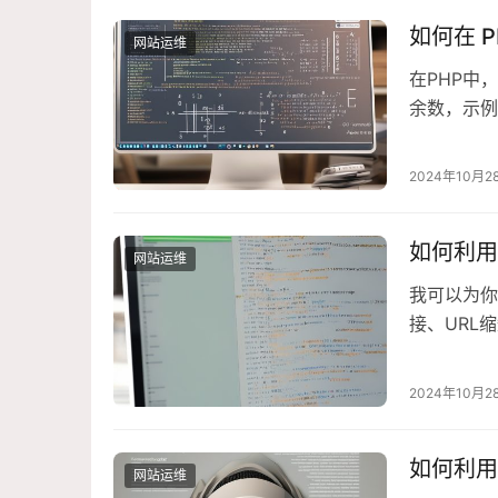
如何在 
网站运维
在PHP中
余数，示例代
算余数$rema
divided…
2024年10月2
如何利用
网站运维
我可以为你
接、URL
数据库和一个
shorturl;U
2024年10月2
如何利用
网站运维