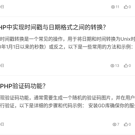
通过发送ARP请求来获取客户端的MAC地址，2、实现步骤： - 
9日
11
0
函数执行……
HP中实现时间戳与日期格式之间的转换？
，时间戳转换是一个常见的操作，用于将日期和时间转换为Unix
70年1月1日以来的秒数）或反之，以下是一些常用的方法和示例：
要获取当前的Unix时间戳，可以使用time() 函数，<?
ntTimestamp = time();echo $curren……
9日
13
0
PHP验证码功能？
实现验证码功能，通常需要生成一个随机的验证码图片，并在用
行验证，以下是详细的步骤和代码示例： 安装GD库确保你的服
GD库，因为我们需要使用它来生成图像， 创建验证码生成脚本
aptcha.php 的文件，用于生成验证码图片，<?
9日
7
0
n_star……