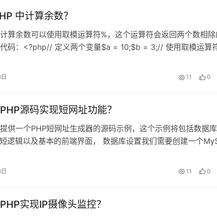
PHP 中计算余数？
，计算余数可以使用取模运算符%，这个运算符会返回两个数相除
码：<?php// 定义两个变量$a = 10;$b = 3;// 使用取模运算
inder = $a % $b;// 输出结果echo "The remainder of $a
…
8日
11
0
PHP源码实现短网址功能？
提供一个PHP短网址生成器的源码示例，这个示例将包括数据
缩短逻辑以及基本的前端界面， 数据库设置我们需要创建一个MyS
表来存储长URL和对应的短URL，CREATE DATABASE
SE shorturl;CREATE TABLE urls ( id……
8日
11
0
PHP实现IP摄像头监控？