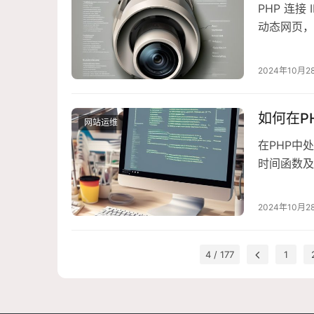
PHP 连接
动态网页，
进行其他操
工作在开始
2024年10月2
如何在P
网站运维
在PHP中
时间函数及其
语法:string 
数:$form
2024年10月2
4 / 177
1