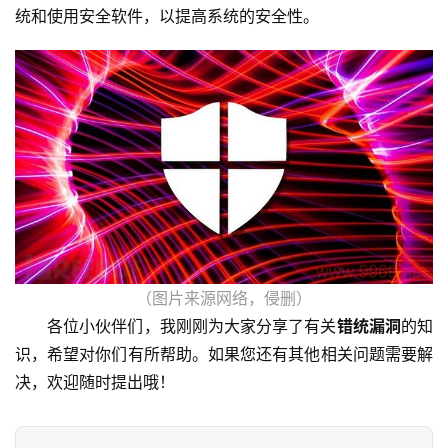
网
统和使用安全软件，以提高系统的安全性。
站
运
维
网
络
安
全
l
i
（图片来源网络，侵删）
n
各位小伙伴们，我刚刚为大家分享了有关
错统漏洞
的知
u
x
识，希望对你们有所帮助。如果您还有其他相关问题需要解
运
决，欢迎随时提出哦！
维