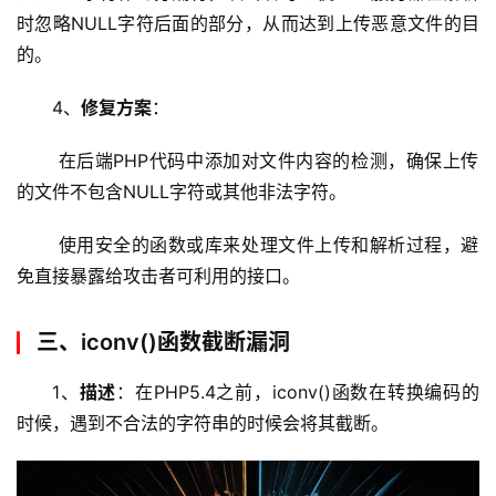
术
时忽略NULL字符后面的部分，从而达到上传恶意文件的目
教
的。
程
4、
修复方案
：
C
 在后端PHP代码中添加对文件内容的检测，确保上传
D
N
的文件不包含NULL字符或其他非法字符。
服
务
 使用安全的函数或库来处理文件上传和解析过程，避
免直接暴露给攻击者可利用的接口。
网
站
三、iconv()函数截断漏洞
运
维
1、
描述
：在PHP5.4之前，iconv()函数在转换编码的
时候，遇到不合法的字符串的时候会将其截断。
网
络