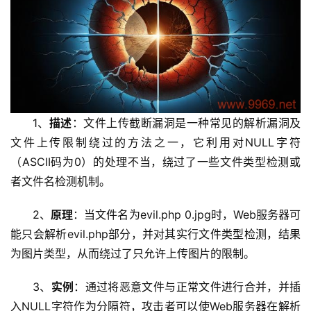
首
页
1、
描述
：文件上传截断漏洞是一种常见的解析漏洞及
云
文件上传限制绕过的方法之一，它利用对NULL字符
服
（ASCII码为0）的处理不当，绕过了一些文件类型检测或
务
者文件名检测机制。
器
2、
原理
：当文件名为evil.php 0.jpg时，Web服务器可
虚
能只会解析evil.php部分，并对其实行文件类型检测，结果
拟
为图片类型，从而绕过了只允许上传图片的限制。
主
机
3、
实例
：通过将恶意文件与正常文件进行合并，并插
入NULL字符作为分隔符，攻击者可以使Web服务器在解析
技