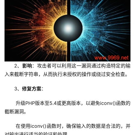
安
全
l
i
n
u
x
运
2、
影响
：攻击者可以利用这一漏洞通过构造特定的输
维
入来截断字符串，从而执行未授权的操作或绕过安全检查。
3、
修复方案
：
 升级PHP版本至5.4或更高版本，以避免iconv()函数的
截断漏洞。
 在使用iconv()函数时，确保输入的数据是合法的，并
对输出进行适当的验证和处理。