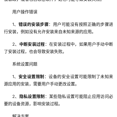
用户操作错误
云
服
1、
错误的安装步骤
：用户可能没有按照正确的步骤进
务
器
行安装，例如没有允许安装来自未知来源的应用。
2、
中断安装过程
：在安装过程中，如果用户手动中断
虚
拟
了安装过程，也会导致安装失败。
主
机
系统设置问题
1、
安全设置限制
：设备的安全设置可能限制了未知来
技
源应用的安装，需要用户手动更改设置。
术
教
2、
隐私设置限制
：某些隐私设置可能阻止应用访问必
程
要的设备资源，影响安装过程。
C
解决方案