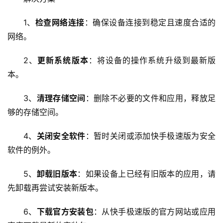
D
N
1、
检查网络连接
：确保设备连接到稳定且速度合适的
服
网络。
务
2、
更新系统版本
：将设备的操作系统升级到最新版
网
本。
站
运
3、
清理存储空间
：删除不必要的文件和应用，释放足
维
够的存储空间。
网
4、
关闭安全软件
：暂时关闭或添加快手极速版为安全
络
软件的例外。
安
全
5、
卸载旧版本
：如果设备上已经有旧版本的应用，请
先卸载再尝试安装新版本。
l
i
6、
下载官方安装包
：从快手极速版的官方网站或应用
n