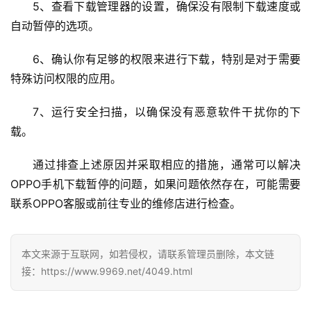
5、查看下载管理器的设置，确保没有限制下载速度或
网
自动暂停的选项。
络
安
6、确认你有足够的权限来进行下载，特别是对于需要
全
特殊访问权限的应用。
l
7、运行安全扫描，以确保没有恶意软件干扰你的下
i
载。
n
u
通过排查上述原因并采取相应的措施，通常可以解决
x
OPPO手机下载暂停的问题，如果问题依然存在，可能需要
运
维
联系OPPO客服或前往专业的维修店进行检查。
本文来源于互联网，如若侵权，请联系管理员删除，本文链
接：https://www.9969.net/4049.html