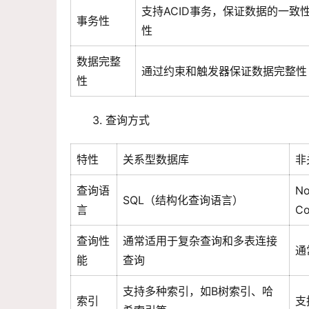
支持ACID事务，保证数据的一致
事务性
性
数据完整
通过约束和触发器保证数据完整性
性
3. 查询方式
特性
关系型数据库
非
查询语
N
SQL（结构化查询语言）
言
C
查询性
通常适用于复杂查询和多表连接
通
能
查询
支持多种索引，如B树索引、哈
索引
支