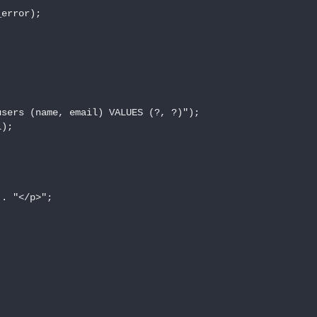
rror);

sers (name, email) VALUES (?, ?)");

);

. "</p>";
