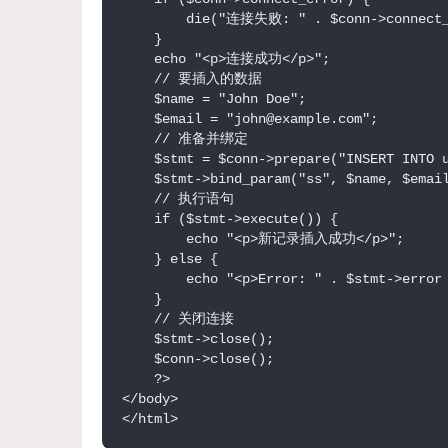
        die("连接失败: " . $conn->connect_e
    }

    echo "<p>连接成功</p>";

    // 要插入的数据

    $name = "John Doe";

    $email = "john@example.com";

    // 准备并绑定

    $stmt = $conn->prepare("INSERT INTO u
    $stmt->bind_param("ss", $name, $email
    // 执行语句

    if ($stmt->execute()) {

        echo "<p>新记录插入成功</p>";

    } else {

        echo "<p>Error: " . $stmt->error 
    }

    // 关闭连接

    $stmt->close();

    $conn->close();

    ?>

</body>

</html>