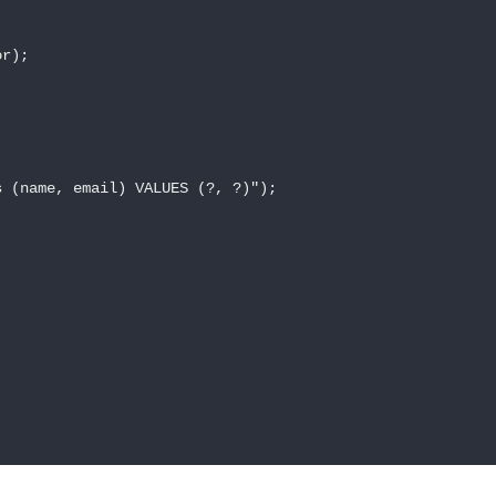
r);

 (name, email) VALUES (?, ?)");
