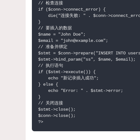
// 检查连接

if ($conn->connect_error) {

    die("连接失败: " . $conn->connect_erro
}

// 要插入的数据

$name = "John Doe";

$email = "john@example.com";

// 准备并绑定

$stmt = $conn->prepare("INSERT INTO users
$stmt->bind_param("ss", $name, $email);

// 执行语句

if ($stmt->execute()) {

    echo "新记录插入成功";

} else {

    echo "Error: " . $stmt->error;

}

// 关闭连接

$stmt->close();

$conn->close();

?>