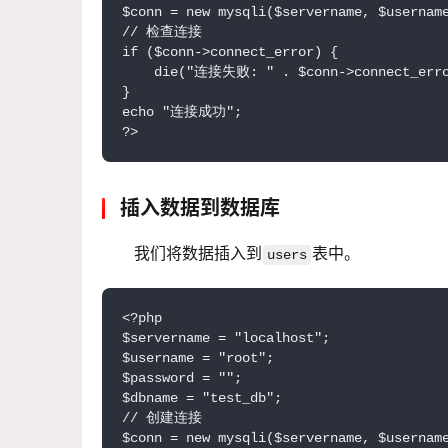
$conn = new mysqli($servername, $username
// 检查连接

if ($conn->connect_error) {

    die("连接失败: " . $conn->connect_erro
}

echo "连接成功";

?>
插入数据到数据库
我们将数据插入到
表中。
users
<?php

$servername = "localhost";

$username = "root";

$password = "";

$dbname = "test_db";

// 创建连接

$conn = new mysqli($servername, $username