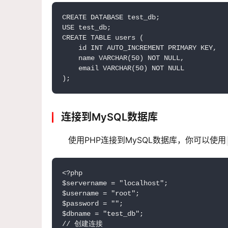
CREATE DATABASE test_db;

USE test_db;

CREATE TABLE users (

    id INT AUTO_INCREMENT PRIMARY KEY,

    name VARCHAR(50) NOT NULL,

    email VARCHAR(50) NOT NULL

);
连接到MySQL数据库
使用PHP连接到MySQL数据库，你可以使用
<?php

$servername = "localhost";

$username = "root";

$password = "";

$dbname = "test_db";

// 创建连接
