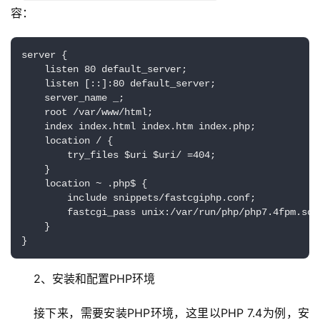
容：
server {

    listen 80 default_server;

    listen [::]:80 default_server;

    server_name _;

    root /var/www/html;

    index index.html index.htm index.php;

    location / {

        try_files $uri $uri/ =404;

    }

    location ~ .php$ {

        include snippets/fastcgiphp.conf;

        fastcgi_pass unix:/var/run/php/php7.4fpm.sock
    }

2、安装和配置PHP环境
首
页
接下来，需要安装PHP环境，这里以PHP 7.4为例，安