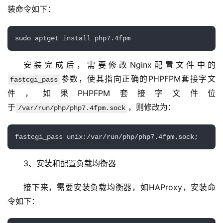
装命令如下：
云
服
务
器
安装完成后，需要修改Nginx配置文件中的
参数，使其指向正确的PHPFPM套接字文
虚
fastcgi_pass
拟
件，如果PHPFPM套接字文件位
主
于
，则修改为：
/var/run/php/php7.4fpm.sock
机
技
术
3、安装和配置负载均衡器
教
程
接下来，需要安装负载均衡器，如HAProxy，安装命
令如下：
C
D