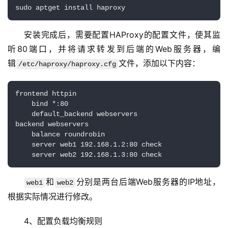
N
服
务
安装完成后，需要配置HAProxy的配置文件，使其监
听80端口，并将请求转发到后端的Web服务器，编
网
辑
文件，添加以下内容：
/etc/haproxy/haproxy.cfg
站
运
frontend httpin

维
    bind *:80

    default_backend webservers

网
backend webservers

    balance roundrobin

络
    server web1 192.168.1.2:80 check

安
全
和
分别是两台后端Web服务器的IP地址，
web1
web2
l
根据实际情况进行修改。
i
n
4、配置负载均衡规则
u