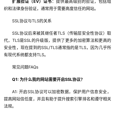
站
扩展验证（EV）证书
：提供最高级别的验证，包括组
运
织和法律身份验证，通常用于需要高度信任的网站。
维
SSL协议与TLS的关系
网
络
SSL协议后来被其继任者TLS（传输层安全性协议）取
安
代，TLS是SSL的升级版，提供了更多的加密算法和更高的
全
安全性，现在提到的SSL/TLS通常指的是TLS，因为几乎所
有现代系统都支持TLS。
l
i
常见问题FAQs
n
u
Q1: 为什么我的网站需要开启SSL协议？
x
运
A1: 开启SSL协议可以加密数据，保护用户信息安全，
维
提高网站信任度，并且有助于提升搜索引擎排名和遵守相关
法规。