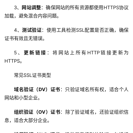
虚
3、
网站调整
：确保网站的所有资源都使用HTTPS协议
拟
加载，避免混合内容问题。
主
机
4、
测试验证
：使用工具检测SSL配置是否正确，确保
证书有效且无错误。
技
术
5、
更新链接
：将网站上所有HTTP链接更新为
教
HTTPS。
程
常见SSL证书类型
C
D
域名验证（DV）证书
：只验证域名所有权，适合个人
N
网站和小型企业。
服
务
组织验证（OV）证书
：除了验证域名，还验证组织信
息，适合大部分企业。
网