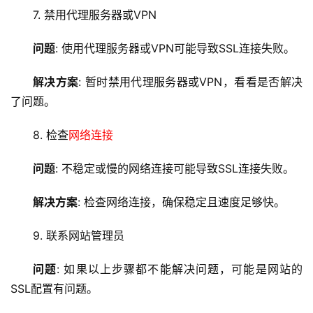
教
7. 禁用代理服务器或VPN
程
问题
: 使用代理服务器或VPN可能导致SSL连接失败。
C
D
解决方案
: 暂时禁用代理服务器或VPN，看看是否解决
N
了问题。
服
务
8. 检查
网络连接
网
问题
: 不稳定或慢的
网络连接
可能导致SSL连接失败。
站
运
解决方案
: 检查网络连接，确保稳定且速度足够快。
维
9. 联系网站管理员
网
络
问题
: 如果以上步骤都不能解决问题，可能是网站的
安
SSL配置有问题。
全