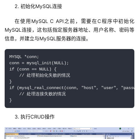
2. 初始化MySQL连接
在使用MySQL C API之前，需要在C程序中初始化
MySQL连接，这包括指定服务器地址、用户名称、密码等
信息，并建立与MySQL服务器的连接。
首
页
MYSQL *conn;

conn = mysql_init(NULL);

云
if (conn == NULL) {

服
    // 处理初始化失败的情况

务
}

器
if (mysql_real_connect(conn, "host", "user", "passwo
    // 处理连接失败的情况

}
虚
拟
3. 执行CRUD操作
主
机