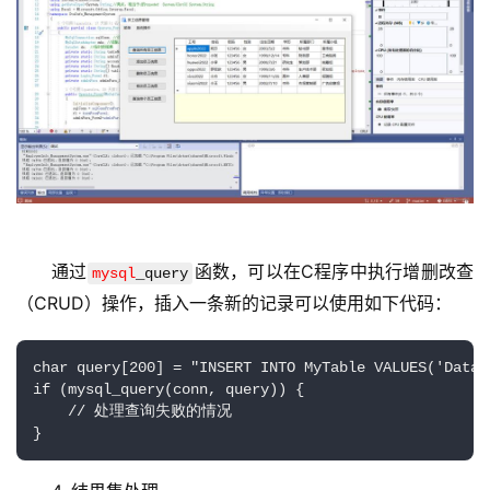
技
术
教
程
C
D
N
服
务
通过
函数，可以在C程序中执行增删改查
mysql
_query
（CRUD）操作，插入一条新的记录可以使用如下代码：
网
站
char query[200] = "INSERT INTO MyTable VALUES('Data')
运
if (mysql_query(conn, query)) {

维
    // 处理查询失败的情况

}
网
络