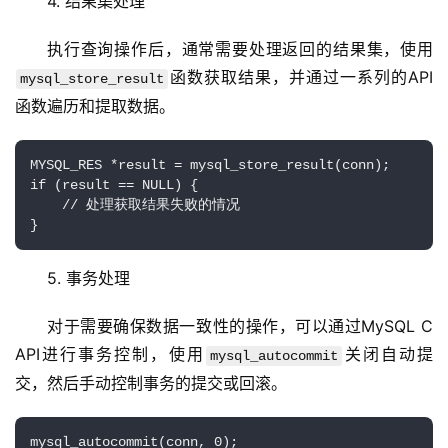
4. 结果集处理
安
全
执行查询操作后，通常需要处理返回的结果集，使用
函数获取结果，并通过一系列的API
mysql_store_result
l
函数遍历和提取数据。
i
n
MYSQL_RES *result = mysql_store_result(conn);

u
if (result == NULL) {

x
    // 处理获取结果失败的情况

运
}
维
5. 事务处理
对于需要确保数据一致性的操作，可以通过MySQL C 
API进行事务控制，使用
关闭自动提
mysql_autocommit
交，然后手动控制事务的提交或回滚。
mysql_autocommit(conn, 0);
