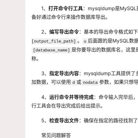
1、
打开命令行工具
：
mysql
dump是My
备好通过命令行来操作数据库导出。
2、
编写导出命令
：基本的导出命令格式如下
。
后面跟的是MySQL数
[output_file_path]
u
是你要导出的数据库名，这里
[database_name]
称。
3、
指定导出内容
：mysqldump工具提
加数据，可以使用
或
参数，如果只想
d
nodata
4、
运行命令并等待完成
：命令输入完毕后，
行工具会在导出完成后给出提示。
5、
检查导出文件
：确保在指定的路径找到了
常见问题解答