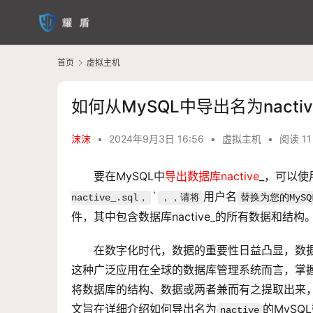
首页
虚拟主机
如何从MySQL中导出名为nacti
沫沫
•
2024年9月3日 16:56
•
虚拟主机
•
阅读 11
要在MySQL中
导出数据库
nactive
_，可以使
`
用户名
nactive
_.sql，
，，请将
替换为您的My
件，其中包含数据库nactive_的所有数据和结构
在数字化时代，数据的重要性日益凸显，数据
这种广泛应用在全球的数据库管理系统而言，掌握
将数据库的结构、数据或两者兼而有之提取出来
文旨在详细介绍如何导出名为
的MySQ
nactive