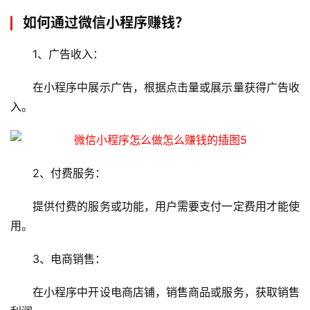
服
如何通过微信小程序赚钱？
务
1、广告收入：
网
站
在小程序中展示广告，根据点击量或展示量获得广告收
运
入。
维
网
络
2、付费服务：
安
全
提供付费的服务或功能，用户需要支付一定费用才能使
用。
l
i
3、电商销售：
n
u
在小程序中开设电商店铺，销售商品或服务，获取销售
x