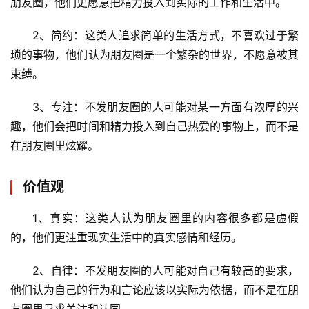
朋友圈，他们更愿意把精力投入到实际的工作和生活中。
2、简约：这类人追求简单的生活方式，不喜欢过于繁
琐的事物，他们认为朋友圈是一个繁杂的世界，不愿意被其
首
束缚。
页
3、专注：不发朋友圈的人可能对某一方面有浓厚的兴
云
趣，他们会把时间和精力投入到自己热爱的事物上，而不是
服
在朋友圈里炫耀。
务
器
价值观
虚
1、真实：这类人认为朋友圈里的内容很多都是虚假
拟
的，他们更注重现实生活中的真实感情和经历。
主
机
2、自律：不发朋友圈的人可能对自己有较高的要求，
他们认为自己的行为和言论应该以实际为依据，而不是在朋
技