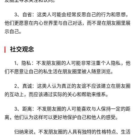
友圈里寻求关注和认同。
术
教
3、自省：这类人可能会经常反思自己的行为和思想，
程
他们更愿意在内心世界里与自己对话，而不是在朋友圈里展
示自己。
C
D
N
社交观念
服
务
1、隐私：不发朋友圈的人可能非常注重个人隐私，他
们不愿意让自己的私生活在朋友圈里被人随意浏览。
网
2、真诚：这类人认为真正的友谊不应该建立在朋友圈
站
运
的互动上，而应该通过实际的关心和帮助来维系。
维
3、距离：不发朋友圈的人可能喜欢与人保持一定的距
离，他们认为这样可以更好地保护自己和他人的感受。
网
络
归纳来说，不发朋友圈的人具有独特的性格特点、生活
安