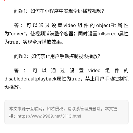
网
问题1：如何在小程序中实现全屏播放视频？
络
安
答：可以通过设置video组件的objectFit属性
全
为"cover"，使视频铺满整个容器；同时设置fullscreen属性
为true，实现全屏播放效果。
l
i
问题2：如何禁止用户手动控制视频播放？
n
u
答：可以通过设置video组件的
x
disabledefaultplayback属性为true，禁止用户手动控制视
运
维
频播放。
本文来源于互联网，如若侵权，请联系管理员删除，本文链
接：https://www.9969.net/3113.html