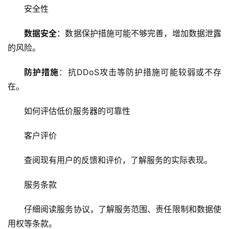
虚
安全性
拟
主
数据安全
：数据保护措施可能不够完善，增加数据泄露
机
的风险。
技
防护措施
：抗DDoS攻击等防护措施可能较弱或不存
术
在。
教
程
如何评估低价服务器的可靠性
C
客户评价
D
N
查阅现有用户的反馈和评价，了解服务的实际表现。
服
务
服务条款
仔细阅读服务协议，了解服务范围、责任限制和数据使
网
用权等条款。
站