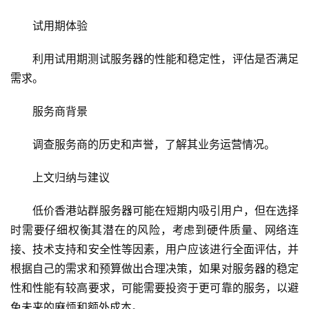
运
试用期体验
维
利用试用期测试服务器的性能和稳定性，评估是否满足
网
需求。
络
安
服务商背景
全
调查服务商的历史和声誉，了解其业务运营情况。
l
i
上文归纳与建议
n
u
低价香港站群服务器可能在短期内吸引用户，但在选择
x
时需要仔细权衡其潜在的风险，考虑到硬件质量、网络连
运
接、技术支持和安全性等因素，用户应该进行全面评估，并
维
根据自己的需求和预算做出合理决策，如果对服务器的稳定
性和性能有较高要求，可能需要投资于更可靠的服务，以避
免未来的麻烦和额外成本。