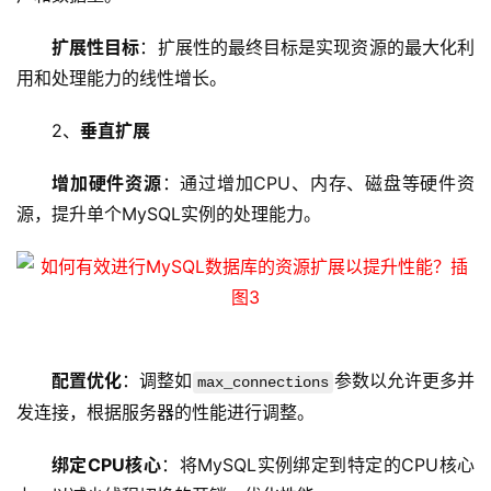
扩展性目标
：扩展性的最终目标是实现资源的最大化利
用和处理能力的线性增长。
首
2、
垂直扩展
页
增加硬件资源
：通过增加CPU、内存、磁盘等硬件资
云
源，提升单个MySQL实例的处理能力。
服
务
器
虚
拟
配置优化
：调整如
参数以允许更多并
max_connections
主
发连接，根据服务器的性能进行调整。
机
绑定CPU核心
：将MySQL实例绑定到特定的CPU核心
技