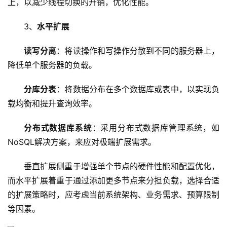
上，以减少线程切换的开销，优化性能。
术
教
3、
水平扩展
程
读写分离
：将读操作和写操作分散到不同的服务器上，
C
降低单个服务器的负载。
D
N
分库分表
：将数据分布在多个数据库或表中，以实现负
服
载均衡和提升查询效率。
务
分布式数据库系统
：采用分布式数据库管理系统，如
网
NoSQL解决方案，来应对极端扩展需求。
站
运
垂直扩展侧重于增强单个节点的硬件性能和配置优化，
维
而水平扩展着重于通过添加更多节点来分担负载，选择合适
的扩展策略时，应考虑当前系统架构、业务需求、预算限制
网
等因素。
络
安