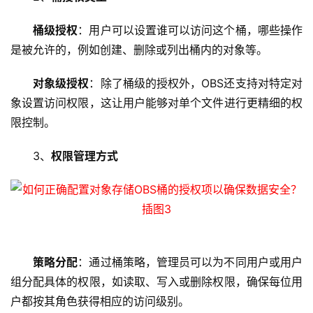
桶级授权
：用户可以设置谁可以访问这个桶，哪些操作
是被允许的，例如创建、删除或列出桶内的对象等。
对象级授权
：除了桶级的授权外，OBS还支持对特定对
首
象设置访问权限，这让用户能够对单个文件进行更精细的权
页
限控制。
云
3、
权限管理方式
服
务
器
虚
拟
策略分配
：通过桶策略，管理员可以为不同用户或用户
主
组分配具体的权限，如读取、写入或删除权限，确保每位用
机
户都按其角色获得相应的访问级别。