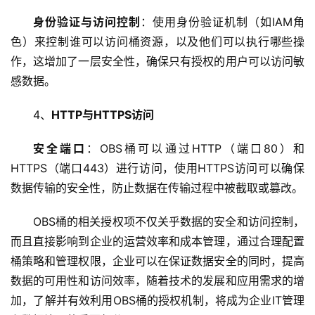
技
身份验证与访问控制
：使用身份验证机制（如IAM角
术
色）来控制谁可以访问桶资源，以及他们可以执行哪些操
教
程
作，这增加了一层安全性，确保只有授权的用户可以访问敏
感数据。
C
4、
HTTP与HTTPS访问
D
N
安全端口
：OBS桶可以通过HTTP（端口80）和
服
务
HTTPS（端口443）进行访问，使用HTTPS访问可以确保
数据传输的安全性，防止数据在传输过程中被截取或篡改。
网
站
OBS桶的相关授权项不仅关乎数据的安全和访问控制，
运
而且直接影响到企业的运营效率和成本管理，通过合理配置
维
桶策略和管理权限，企业可以在保证
数据安全
的同时，提高
数据的可用性和访问效率，随着技术的发展和应用需求的增
网
加，了解并有效利用OBS桶的授权机制，将成为企业IT管理
络