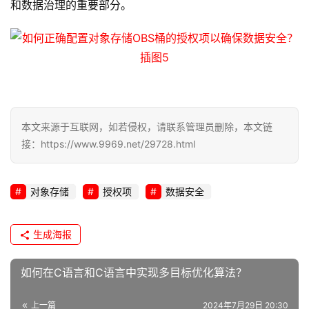
和数据治理的重要部分。
安
全
l
i
n
u
本文来源于互联网，如若侵权，请联系管理员删除，本文链
x
接：https://www.9969.net/29728.html
运
维
对象存储
授权项
数据安全
生成海报
如何在C语言和C语言中实现多目标优化算法？
上一篇
2024年7月29日 20:30