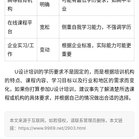
高等教育机
可能有最低学历要求，如高中毕
明确
构
业
l
i
在线课程平
宽松
侧重自我学习能力，不强调学历
n
台
u
x
企业实习/工
根据企业标准，实际能力可能更
变动
运
作
重要
维
U设计培训的学历要求不是固定的，而是根据培训机构
的特点、课程内容、学习目标以及行业和地区的需求而变
化，如果你打算参加U设计培训，建议事先了解清楚所选课
程或机构的具体要求，并根据自己的情况做出合适的选择。
本文来源于互联网，如若侵权，请联系管理员删除，本文链
接：https://www.9969.net/2903.html