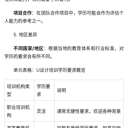
教
程
项目合作
：在团队合作项目中，学历可能会作为评估个
人能力的参考之一。
C
D
5. 地区差异
N
服
不同国家/地区
：根据当地的教育体系和行业标准，对
务
学历的要求会有所不同。
网
单元表格：U设计培训学历要求概览
站
运
培训机构类
学历要
维
说明
型
求
网
职业培训
机
络
灵活
通常无硬性要求，欢迎各种背景
构
安
全