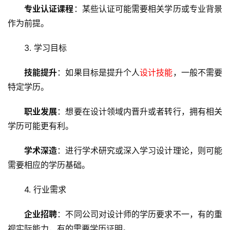
专业认证课程
：某些认证可能需要相关学历或专业背景
作为前提。
首
3. 学习目标
页
技能提升
：如果目标是提升个人
设计技能
，一般不需要
云
特定学历。
服
务
职业发展
：想要在设计领域内晋升或者转行，拥有相关
器
学历可能更有利。
虚
学术深造
：进行学术研究或深入学习设计理论，则可能
拟
需要相应的学历基础。
主
机
4. 行业需求
技
企业招聘
：不同公司对设计师的学历要求不一，有的重
术
视实际能力，有的需要学历证明。