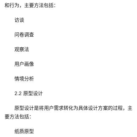
和行为，主要方法包括：
首
访谈
页
问卷调查
云
服
观察法
务
器
用户画像
情境分析
虚
拟
2.2 原型设计
主
机
原型设计是将用户需求转化为具体设计方案的过程，主
要方法包括：
技
术
纸质原型
教