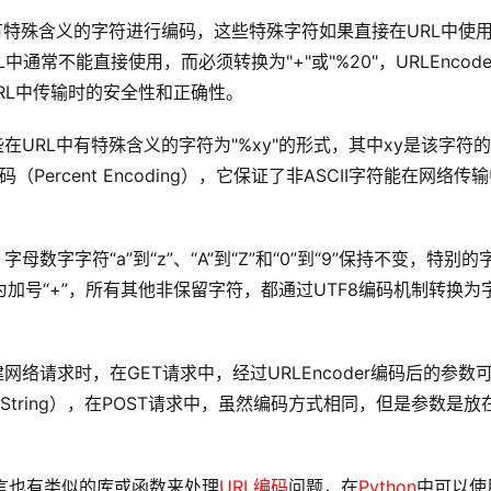
L中有特殊含义的字符进行编码，这些特殊字符如果直接在URL中使
常不能直接使用，而必须转换为"+"或"%20"，URLEncode
URL中传输时的安全性和正确性。
些在URL中有特殊含义的字符为"%xy"的形式，其中xy是该字符的
Percent Encoding），它保证了非ASCII字符能在网络传
母数字字符“a”到“z”、“A”到“Z”和“0”到“9”保持不变，特别的
被转换为加号“+”，所有其他非保留字符，都通过UTF8编码机制转换为
建网络请求时，在GET请求中，经过URLEncoder编码后的参数
yString），在POST请求中，虽然编码方式相同，但是参数是放
程语言也有类似的库或函数来处理
URL编码
问题，在
Python
中可以使