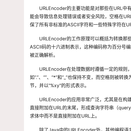
URLEncoder的主要功能是对那些在UR
能会导致信息处理错误或者安全风险，空格在URL中通
保了所有非标准的ASCII字符和一些特殊字符在
URLEncoder的工作原理可以概括为转换那
ASCII码的十六进制表示，这种编码称为百分号编码（
被正确解析。
URLEncoder在处理数据时遵循一定的规则，字
如“.”、“”、“*”和“_”也保持不变，而空格则
节，并以"%xy"的形式表示。
URLEncoder的应用非常广泛，尤其是在构
直接附加在URL的末尾，形成查询字符串（quer
求体中而不是直接附加在URL上。
除了Java中的URLEncoder外，其他编