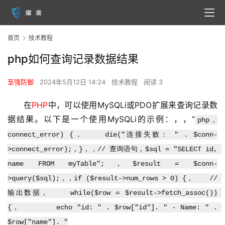
首页
技术教程
php如何查询记录数据结果
至强防御
2024年5月12日 14:24
技术教程
阅读 3
在
PHP
中，可以使用MySQLi或PDO扩展来查询记录数
据结果。以下是一个使用MySQLi的示例：，，“
php，
connect_error) {，    die("连接失败： " . $conn-
>connect_error);，}，，// 查询语句，$sql = "SELECT id, 
name FROM myTable";，$result = $conn-
>query($sql);，，if ($result->num_rows > 0) {，    // 
输出数据，    while($row = $result->fetch_assoc()) 
{，        echo "id: " . $row["id"]. " - Name: " . 
$row["name"]. "