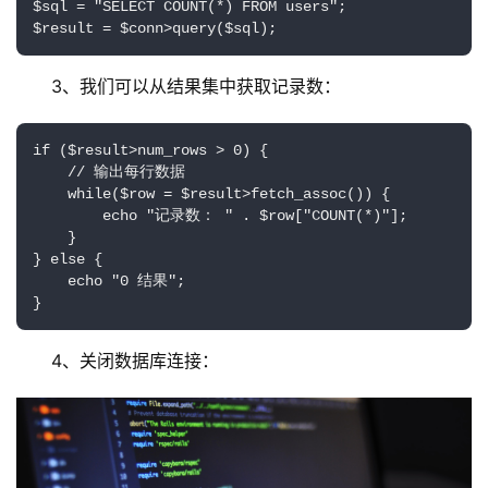
$sql = "SELECT COUNT(*) FROM users";

首
页
3、我们可以从结果集中获取记录数：
云
if ($result>num_rows > 0) {

服
    // 输出每行数据

务
    while($row = $result>fetch_assoc()) {

器
        echo "记录数： " . $row["COUNT(*)"];

    }

} else {

虚
    echo "0 结果";

拟
主
机
4、关闭数据库连接：
技
术
教
程