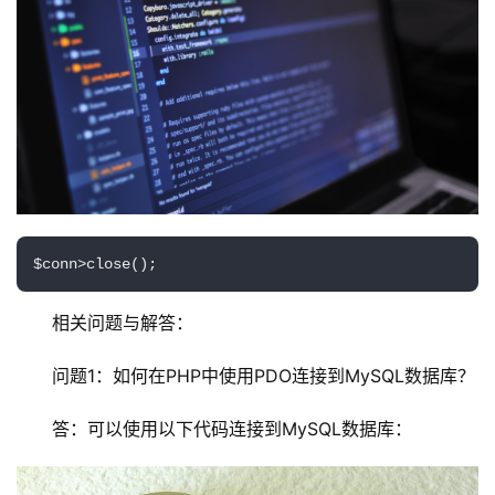
C
D
N
服
务
网
站
运
维
相关问题与解答：
网
问题1：如何在PHP中使用PDO连接到MySQL数据库？
络
安
答：可以使用以下代码连接到MySQL数据库：
全