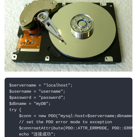
l
i
n
u
x
运
维
$servername = "localhost";

$username = "username";

$password = "password";

$dbname = "myDB";

try {

    $conn = new PDO("mysql:host=$servername;dbname=$
    // set the PDO error mode to exception

    $conn>setAttribute(PDO::ATTR_ERRMODE, PDO::ERRMOD
    echo "连接成功"; 
