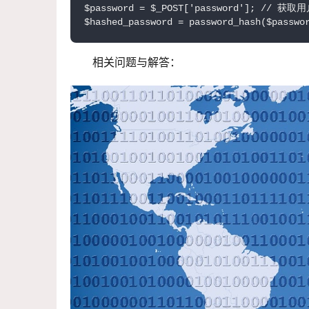
$password = $_POST['password']; // 获
相关问题与解答：