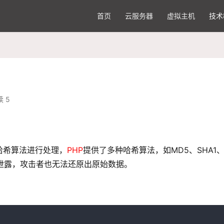
首页
云服务器
虚拟主机
技术
 5
哈希算法进行处理，
PHP
提供了多种哈希算法，如MD5、SHA1
据泄露，攻击者也无法还原出原始数据。