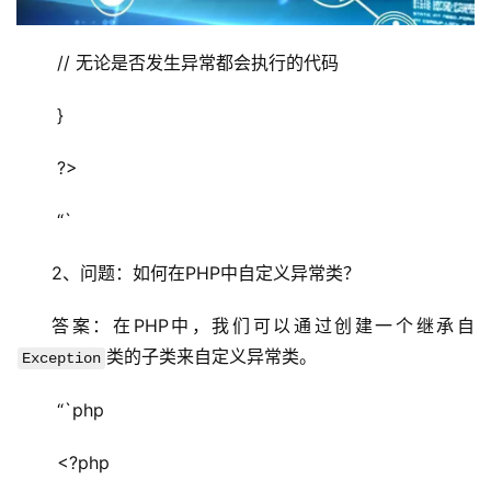
务
器
 // 无论是否发生异常都会执行的代码
虚
拟
 }
主
机
 ?>
 “`
技
术
2、问题：如何在PHP中自定义异常类？
教
程
答案：在PHP中，我们可以通过创建一个继承自
类的子类来自定义异常类。
Exception
C
D
 “`php
N
服
 <?php
务