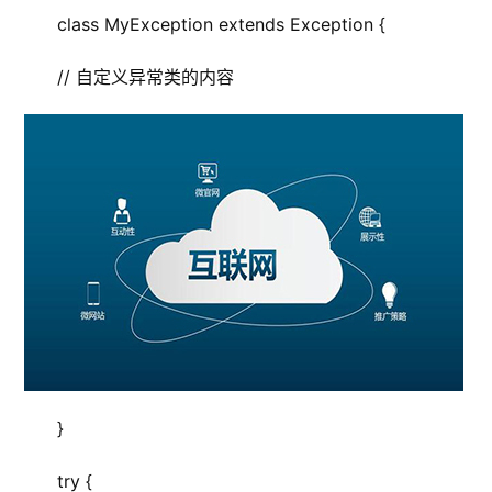
 class MyException extends Exception {
网
站
 // 自定义异常类的内容
运
维
网
络
安
全
l
i
n
u
x
 }
运
维
 try {