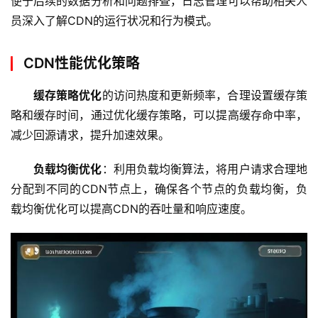
便于后续的数据分析和问题排查，日志管理可以帮助相关人
站
员深入了解CDN的运行状况和行为模式。
运
维
CDN性能优化策略
网
缓存策略优化
的访问热度和更新频率，合理设置缓存策
络
略和缓存时间，通过优化缓存策略，可以提高缓存命中率，
安
全
减少回源请求，提升加速效果。
负载均衡优化
：利用负载均衡算法，将用户请求合理地
l
分配到不同的CDN节点上，确保各个节点的负载均衡，负
i
n
载均衡优化可以提高CDN的吞吐量和响应速度。
u
x
运
维