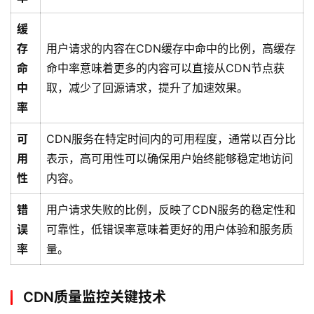
缓
存
用户请求的内容在CDN缓存中命中的比例，高缓存
命
命中率意味着更多的内容可以直接从CDN节点获
中
取，减少了回源请求，提升了加速效果。
率
可
CDN服务在特定时间内的可用程度，通常以百分比
用
表示，高可用性可以确保用户始终能够稳定地访问
性
内容。
首
页
错
用户请求失败的比例，反映了CDN服务的稳定性和
误
可靠性，低错误率意味着更好的用户体验和服务质
云
率
量。
服
务
CDN质量监控关键技术
器