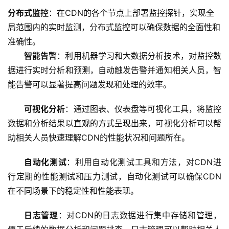
分布式监控
：在CDN的各个节点上部署监控探针，实现全
虚
局范围内的实时监测，分布式监控可以确保数据的全面性和
拟
主
准确性。
机
智能告警
：利用机器学习和大数据分析技术，对监控数
据进行实时分析和预测，自动触发告警并通知相关人员，智
技
能告警可以显著提高问题发现和处理的效率。
术
教
可视化分析
：通过图表、仪表盘等可视化工具，将监控
程
数据和分析结果以直观的方式呈现出来，可视化分析可以帮
助相关人员快速理解CDN的性能状况和问题所在。
C
D
自动化测试
：利用自动化测试工具和方法，对CDN进
N
行定期的性能测试和压力测试，自动化测试可以确保CDN
服
在不同场景下的稳定性和性能表现。
务
日志管理
：对CDN的日志数据进行集中存储和管理，
网