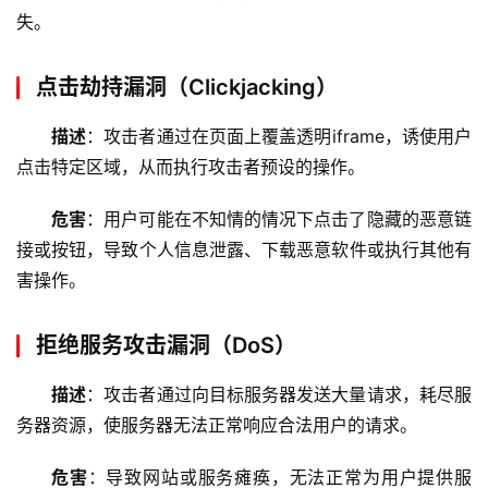
失。
云
点击劫持漏洞（Clickjacking）
服
务
描述
：攻击者通过在页面上覆盖透明iframe，诱使用户
器
点击特定区域，从而执行攻击者预设的操作。
虚
危害
：用户可能在不知情的情况下点击了隐藏的恶意链
拟
接或按钮，导致个人信息泄露、下载恶意软件或执行其他有
主
机
害操作。
技
拒绝服务攻击漏洞（DoS）
术
教
描述
：攻击者通过向目标服务器发送大量请求，耗尽服
程
务器资源，使服务器无法正常响应合法用户的请求。
C
危害
：导致网站或服务瘫痪，无法正常为用户提供服