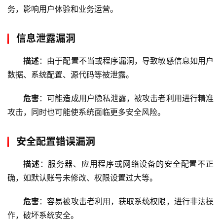
D
务，影响用户体验和业务运营。
N
服
信息泄露漏洞
务
描述
：由于配置不当或程序漏洞，导致敏感信息如用户
网
数据、系统配置、源代码等被泄露。
站
运
危害
：可能造成用户隐私泄露，被攻击者利用进行精准
维
攻击，同时也可能使系统面临更多安全风险。
网
安全配置错误漏洞
络
安
描述
：服务器、应用程序或网络设备的安全配置不正
全
确，如默认账号未修改、权限设置过大等。
l
危害
：容易被攻击者利用，获取系统权限，进行非法操
i
作，破坏系统安全。
n