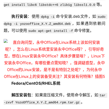
等。
get install libc6 libstdc++6 zlib1g libssl1.0.0
云
服
执行安装
：使用
命令安装.deb文件，如
dpkg -i
sudo 
务
，如果遇到依赖问
dpkg -i yozooffice_X.Y.Z_amd64.deb
器
题，可以使用
命令修复。
sudo apt-get install -f
虚
拟
主
机
技
术
教
Fedora/CentOS/RHEL系统
程
解压安装包
：如果是压缩文件，使用命令解压，如
tar 
C
。
-zxvf YozoOffice_X.Y.Z_amd64.rpm.tar.gz
D