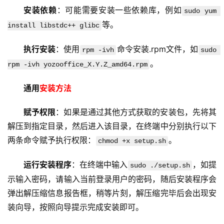
N
安装依赖
：可能需要安装一些依赖库，例如
sudo yum 
服
等。
install libstdc++ glibc
务
执行安装
：使用
命令安装.rpm文件，如
rpm -ivh
sudo 
网
。
rpm -ivh yozooffice_X.Y.Z_amd64.rpm
站
运
通用
安装方法
维
赋予权限
：如果是通过其他方式获取的安装包，先将其
网
解压到指定目录，然后进入该目录，在终端中分别执行以下
络
两条命令赋予执行权限：
。
chmod +x setup.sh
安
全
运行安装程序
：在终端中输入
，如提
sudo ./setup.sh
示输入密码，请输入当前登录用户的密码，随后安装程序会
l
弹出解压缩信息报告框，稍等片刻，解压缩完毕后会出现安
i
装向导，按照向导提示完成安装即可。
n
u