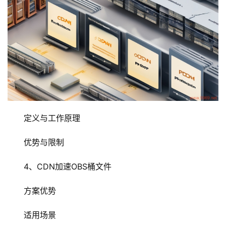
云
服
务
器
虚
拟
主
定义与工作原理
机
优势与限制
技
术
4、CDN加速OBS桶文件
教
程
方案优势
适用场景
C