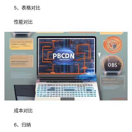
D
5、表格对比
N
服
性能对比
务
网
站
运
维
网
络
安
全
成本对比
l
i
6、归纳
n