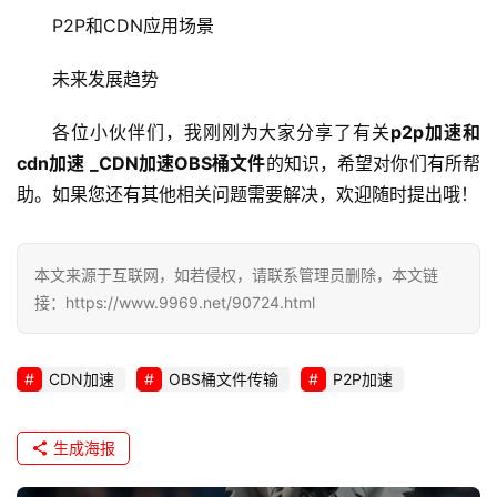
u
P2P和CDN应用场景
x
运
未来发展趋势
维
各位小伙伴们，我刚刚为大家分享了有关
p2p加速和
cdn加速 _CDN加速OBS桶文件
的知识，希望对你们有所帮
助。如果您还有其他相关问题需要解决，欢迎随时提出哦！
本文来源于互联网，如若侵权，请联系管理员删除，本文链
接：https://www.9969.net/90724.html
CDN加速
OBS桶文件传输
P2P加速
生成海报