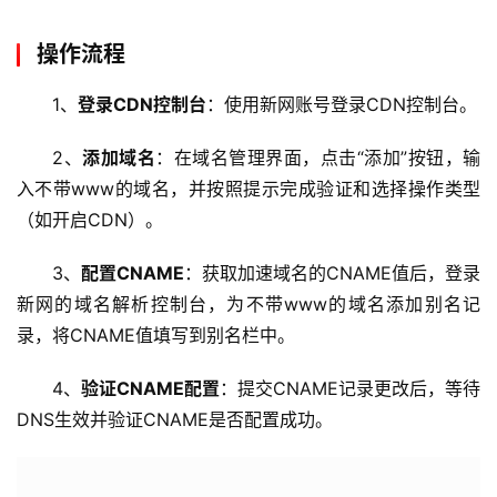
务
器
操作流程
虚
1、
登录CDN控制台
：使用新网账号登录CDN控制台。
拟
主
2、
添加域名
：在域名管理界面，点击“添加”按钮，输
机
入不带www的域名，并按照提示完成验证和选择操作类型
（如开启CDN）。
技
术
3、
配置CNAME
：获取加速域名的CNAME值后，登录
教
新网的域名解析控制台，为不带www的域名添加别名记
程
录，将CNAME值填写到别名栏中。
C
4、
验证CNAME配置
：提交CNAME记录更改后，等待
D
DNS生效并验证CNAME是否配置成功。
N
服
务