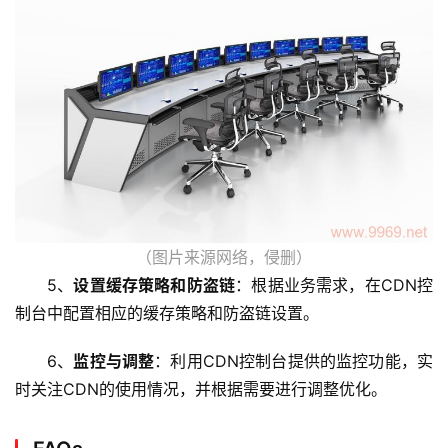
网
站
运
维
网
络
安
全
（图片来源网络，侵删）
5、
设置缓存策略和防盗链
：根据业务需求，在CDN控
l
制台中配置相应的缓存策略和防盗链设置。
i
n
6、
监控与调整
：利用CDN控制台提供的监控功能，实
u
时关注CDN的使用情况，并根据需要进行调整优化。
x
运