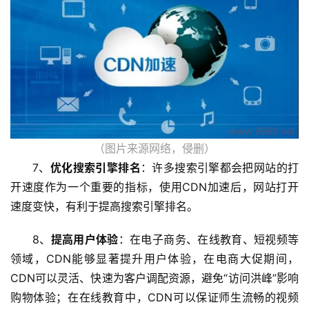
C
D
N
服
务
网
（图片来源网络，侵删）
站
7、
优化搜索引擎排名
：许多搜索引擎都会把网站的打
运
开速度作为一个重要的指标，使用CDN加速后，网站打开
维
速度变快，有利于提高搜索引擎排名。
网
8、
提高用户体验
：在电子商务、在线教育、短视频等
络
领域，CDN能够显著提升用户体验，在电商大促期间，
安
全
CDN可以灵活、快速为客户调配资源，避免“访问洪峰”影响
购物体验；在在线教育中，CDN可以保证师生流畅的视频