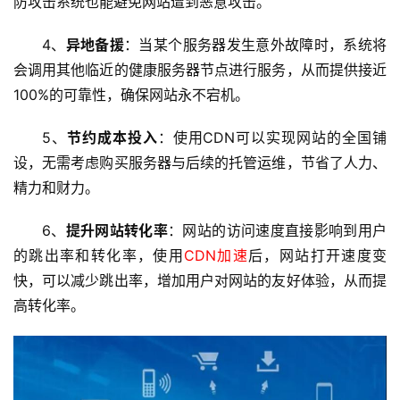
防攻击系统也能避免网站遭到恶意攻击。
首
4、
异地备援
：当某个服务器发生意外故障时，系统将
页
会调用其他临近的健康服务器节点进行服务，从而提供接近
100%的可靠性，确保网站永不宕机。
云
服
5、
节约成本投入
：使用CDN可以实现网站的全国铺
务
设，无需考虑购买服务器与后续的托管运维，节省了人力、
器
精力和财力。
虚
6、
提升网站转化率
：网站的访问速度直接影响到用户
拟
的跳出率和转化率，使用
CDN加速
后，网站打开速度变
主
快，可以减少跳出率，增加用户对网站的友好体验，从而提
机
高转化率。
技
术
教
程