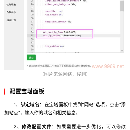
服
务
器
虚
拟
主
机
技
（图片来源网络，侵删）
术
教
配置宝塔面板
程
1、
绑定域名
：在宝塔面板中找到“网站”选项，点击“添
C
加站点”，输入你的域名和相关信息。
D
N
2、
修改配置文件
：如果需要进一步优化，可以修改