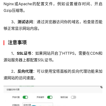
服
Nginx或Apache的配置文件，例如设置缓存时间、开启
务
Gzip压缩等。
网
3、
测试访问
：通过浏览器访问你的域名，检查是否能
站
够正常显示网站内容。
运
维
注意事项
网
1、
SSL证书
：如果网站开启了HTTPS，需要在CDN和
络
源站服务器上都配置SSL证书。
安
全
2、
反向代理
：可以使用宝塔面板的反向代理功能来加
速网站的访问速度。
l
i
n
u
x