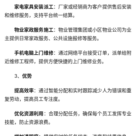
网
家电家具安装派工
：厂家或经销商为客户提供售后安装
络
和维修服务，支持平台统一结算。
安
全
物业家政服务施工
：物业管理集团或小区物业公司为业
主提供日常家政服务、公共设施报修等服务。
l
i
手机电脑上门维修
：通过网络平台接受订单，派单给附
n
近维修工程师，提供方便快捷的上门维修业务。
u
x
3、
优势
运
维
提高效率
：通过智能分配和实时跟踪减少人为错误和重
复劳动，提高员工专注度。
优化资源利用
：合理分配任务，确保每个员工发挥专业
技能，防止资源浪费。