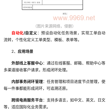
（图片来源网络，侵删）
自动化
/自定义
：预设自动化任务场景，实现工单自动
首
流转，个性化定义工单类型、模板、表单等。
页
2、
应用场景
云
外部线上客服中心
：通过在线客服、邮箱、帮助中心等
服
多渠道接收客户请求，形成闭环处理。
务
器
内部事务闭环管理
：任务管理和项目进度节点管理，使
每一件事都能形成闭环，可追溯还原。
虚
拟
跨境电商服务平台
：支持多语言，如中文、英文、日文
主
等，适应国际化业务需求。
机