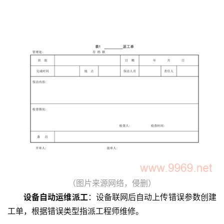
技
术
教
程
C
D
N
服
务
网
站
（图片来源网络，侵删）
运
设备自动运维派工
：设备联网后自动上传错误参数创建
维
工单，根据错误类型指派工程师维修。