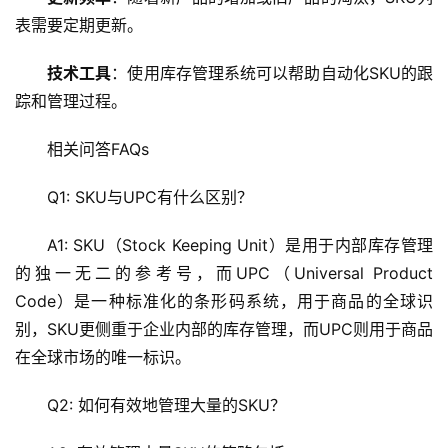
术
表需要定期更新。
教
程
技术工具
：使用库存管理系统可以帮助自动化SKU的跟
踪和管理过程。
C
D
相关问答FAQs
N
服
Q1: SKU与UPC有什么区别？
务
A1: SKU（Stock Keeping Unit）是用于内部库存管理
网
的独一无二的参考号，而UPC（Universal Product 
站
Code）是一种标准化的条形码系统，用于商品的全球识
运
别，SKU更侧重于企业内部的库存管理，而UPC则用于商品
维
在全球市场的唯一标识。
网
Q2: 如何有效地管理大量的SKU？
络
安