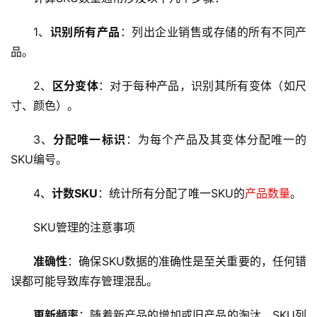
1、
识别所有产品
：列出企业销售或存储的所有不同产
品。
首
2、
区分变体
：对于每种产品，识别其所有变体（如尺
页
寸、颜色）。
云
3、
分配唯一标识
：为每个产品及其变体分配唯一的
服
SKU编号。
务
器
4、
计数SKU
：统计所有分配了唯一SKU的
产品数量
。
虚
SKU管理的注意事项
拟
主
准确性
：确保SKU数据的准确性是至关重要的，任何错
机
误都可能导致库存管理混乱。
技
更新频率
：随着新产品的增加或旧产品的淘汰，SKU列