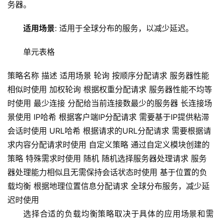
络
务器。
安
全
适用场景
: 适用于全球分布的服务，以减少延迟。
单元表格
l
i
策略名称 描述 适用场景 轮询 按顺序分配请求 服务器性能
n
相似时使用 加权轮询 根据权重分配请求 服务器性能不均等
u
x
时使用 最少连接 分配给当前连接数最少的服务器 长连接场
运
景使用 IP哈希 根据客户端IP分配请求 需要基于IP提供粘滞
维
会话时使用 URL哈希 根据请求的URL分配请求 需要根据请
求内容分配请求时使用 自定义策略 通过自定义模块创建的
策略 特殊需求时使用 随机 随机选择服务器处理请求 服务
器处理能力相似且无需保持会话状态时使用 基于位置的负
载均衡 根据地理位置信息分配请求 全球分布服务，减少延
迟时使用
选择合适的负载均衡策略取决于具体的应用场景和需