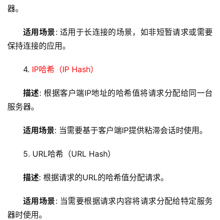
器。
适用场景
: 适用于长连接的场景，如非短暂请求或需要
保持连接的应用。
4. 
IP哈希（IP Hash）
首
页
描述
: 根据客户端IP地址的哈希值将请求分配给同一台
服务器。
云
服
适用场景
: 当需要基于客户端IP提供粘滞会话时使用。
务
器
5. URL哈希（URL Hash）
虚
描述
: 根据请求的URL的哈希值分配请求。
拟
主
适用场景
: 当需要根据请求内容将请求分配给特定服务
机
器时使用。