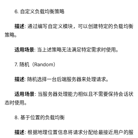
技
6. 自定义负载均衡策略
术
教
描述
: 通过编写自定义模块，可以创建特定的负载均衡
程
策略。
C
适用场景
: 当上述策略无法满足特定需求时使用。
D
N
7. 随机（Random）
服
务
描述
: 随机选择一台后端服务器来处理请求。
网
适用场景
: 当服务器处理能力相似且不需要保持会话状
站
态时使用。
运
维
8. 基于位置的负载均衡
描述
: 根据地理位置信息将请求分配给最接近用户的服
网