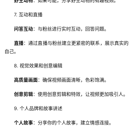
野生动物
：如果可能，分享野生动物的有趣视频。
技
术
7. 互动和直播
教
程
问答互动
：与粉丝进行实时互动，回答问题。
C
直播
：通过直播与粉丝建立更紧密的联系，展示真实的
D
自己。
N
服
8. 视觉效果和创意编辑
务
高质量画面
：确保视频画面清晰，色彩饱满。
网
站
创意剪辑
：使用创意剪辑和特效，让视频更加吸引人。
运
维
9. 个人品牌和故事讲述
个人故事
：分享你的个人故事，建立情感连接。
网
络