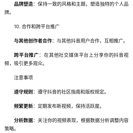
品牌塑造
：保持一致的风格和主题，塑造独特的个人品
安
牌。
全
10. 合作和跨平台推广
l
i
与其他创作者合作
：与其他抖音用户合作，互相推广。
n
u
跨平台推广
：在其他社交媒体平台上分享你的抖音视
x
频，吸引更多观众。
运
维
注意事项
遵守规则
：遵守抖音的社区指南和版权规定。
频繁更新
：定期发布新视频，保持活跃度。
分析数据
：关注你的视频表现，根据数据分析调整内容
策略。