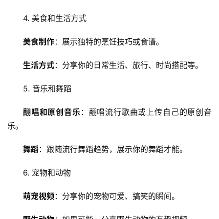
4. 美食和生活方式
美食制作
：展示独特的烹饪技巧或食谱。
首
生活方式
：分享你的日常生活、旅行、时尚搭配等。
页
5. 音乐和舞蹈
云
翻唱和原创音乐
：翻唱流行歌曲或上传自己的原创音
服
务
乐。
器
舞蹈
：跟随流行舞蹈趋势，展示你的舞蹈才能。
虚
6. 宠物和动物
拟
主
萌宠视频
：分享你的宠物可爱、搞笑的瞬间。
机