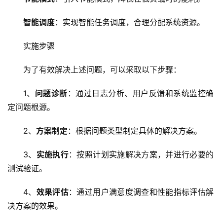
网
智能调度
：实现智能任务调度，合理分配系统资源。
站
运
实施步骤
维
为了有效解决上述问题，可以采取以下步骤：
网
络
1、
问题诊断
：通过日志分析、用户反馈和系统监控确
安
定问题根源。
全
2、
方案制定
：根据问题类型制定具体的解决方案。
l
i
3、
实施执行
：按照计划实施解决方案，并进行必要的
n
测试验证。
u
x
4、
效果评估
：通过用户满意度调查和性能指标评估解
运
决方案的效果。
维