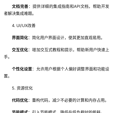
器
文档完善
：提供详细的集成指南和API文档，帮助开发
者解决集成难题。
虚
拟
4. UI/UX改善
主
机
界面简化
：简化用户界面设计，使其更加直观易用。
技
交互优化
：增加交互式教程和提示，帮助新用户快速上
术
手。
教
程
个性化设置
：允许用户根据个人偏好调整界面和功能设
置。
C
D
5. 资源优化
N
服
代码优化
：重构代码，减少不必要的计算和内存占用。
务
节能模式
：引入节能模式，降低在低负载时的能耗。