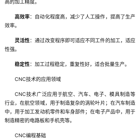
高的加工精度。
虚
拟
高效率
：自动化程度高，减少了人工操作，提高了生产
主
效率。
机
灵活性
：通过改变程序即可适应不同工件的加工，适应
技
性强。
术
教
稳定性
：加工过程稳定，重复性好，适合批量生产。
程
CNC技术的应用领域
C
D
CNC技术广泛应用于航空、汽车、电子、模具制造等
N
行业，在航空领域，用于制造复杂的涡轮叶片；在汽车制造
服
中，用于加工发动机零件和车身部件；在电子产品中，用于
务
制造精密的电路板和手机壳等。
网
CNC编程基础