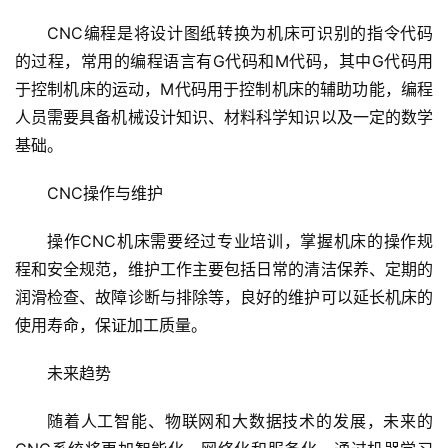
站
运
CNC编程是将设计图纸转换为机床可识别的指令代码
维
的过程，常用的编程语言有G代码和M代码，其中G代码用
于控制机床的运动，M代码用于控制机床的辅助功能，编程
网
人员需要具备机械设计知识、材料科学知识以及一定的数学
络
基础。
安
全
CNC操作与维护
l
操作CNC机床需要经过专业培训，掌握机床的操作规
i
程和安全规范，维护工作主要包括日常的清洁保养、定期的
n
润滑检查、故障诊断与排除等，良好的维护可以延长机床的
u
使用寿命，保证加工质量。
x
运
未来趋势
维
随着人工智能、物联网和大数据技术的发展，未来的