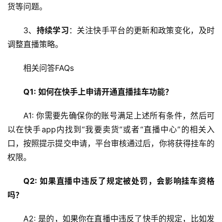
安
货等问题。
全
3、
持续学习
：关注快手平台的更新和政策变化，及时
l
调整直播策略。
i
n
相关问答FAQs
u
x
Q1: 如何在快手上申请开通直播挂车功能？
运
维
A1: 你需要先确保你的账号满足上述所有条件，然后可
以在快手app内找到“我要卖货”或者“直播中心”的相关入
口，按照提示提交申请，平台审核通过后，你将获得挂车的
权限。
Q2: 如果直播中违反了规定被处罚，会影响挂车资格
吗？
A2: 是的，如果你在直播中违反了快手的规定，比如发