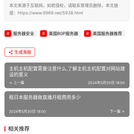
维
本文来源于互联网，如若侵权，请联系管理员删除，本文链
接：https://www.9969.net/5938.html
网
络
服务器安全
美国BGP服务器
美国服务器推荐
安
全
生成海报
l
i
主机主机配置需要注意什么,了解主机主机配置对网站建
n
设的意义
u
上一篇
2024年5月30日 18:00
x
运
租日本服务器做直播月租费用多少
维
2024年5月30日 18:00
下一篇
相关推荐