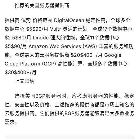
拟
推荐的美国服务器提供商
主
机
提供商 优势 价格范围 DigitalOcean 稳定性高，全球多个
数据中心 $5$90/月 Vultr 灵活的计划，全球17个数据中心
技
$2.5$80/月 Linode 强大的性能，全球11个数据中心
术
$5$90/月 Amazon Web Services (AWS) 丰富的服务和功
教
能，全球最大的云服务提供商 $20$400+/月 Google
程
Cloud Platform (GCP) 高性能计算，全球多个数据中心
$30$400+/月
C
上文归纳
D
N
选择美国BGP服务器时，应考虑服务器的性能、稳定
服
性、安全性以及价格，上述推荐的提供商都是市场上知名的
务
云服务提供商，它们提供的BGP服务器能够满足大多数业务
网
需求。
站
运