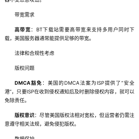
技
带宽需求
术
教
高带宽
：BT下载站需要高带宽来支持多用户同时下
程
载，
美国服务器
通常能提供足够的带宽。
C
法律和合规性考虑
D
N
版权问题
服
务
DMCA豁免
：美国的DMCA法案为ISP提供了“安全
港”，只要ISP在收到侵权通知后及时删除侵权内容，就可以
网
免除责任。
站
运
版权意识
：尽管美国版权法相对宽松，但运营者仍需注
维
意遵守相关法规，避免侵犯版权。
网
数据保护