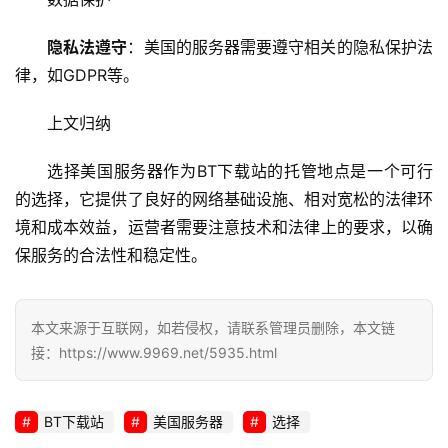
络
安
隐私法遵守
：美国的服务器需要遵守相关的隐私保护法
全
律，如GDPR等。
上文归纳
l
i
选择
美国服务器作为BT下载站的托管地点是一个可行
n
u
的选择，它提供了良好的网络基础设施、相对宽松的法律环
x
境和成本效益，运营者需要注意技术和法律上的要求，以确
运
保服务的合法性和稳定性。
维
本文来源于互联网，如若侵权，请联系管理员删除，本文链
接：https://www.9969.net/5935.html
BT下载站
美国服务器
选择