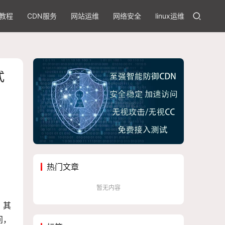
教程
CDN服务
网站运维
网络安全
linux运维
式
热门文章
暂无内容
，其
问，