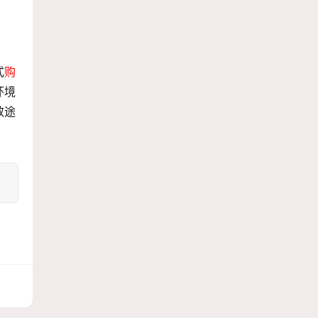
式
购
环境
效途